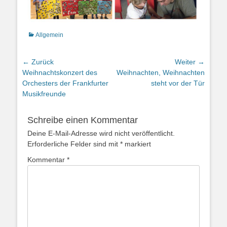
Kategorien
Allgemein
Beitragsnavigation
← Zurück
Weiter →
Vorheriger
Nächster
Weihnachtskonzert des
Weihnachten, Weihnachten
Beitrag:
Beitrag:
Orchesters der Frankfurter
steht vor der Tür
Musikfreunde
Schreibe einen Kommentar
Deine E-Mail-Adresse wird nicht veröffentlicht.
Erforderliche Felder sind mit
*
markiert
Kommentar
*