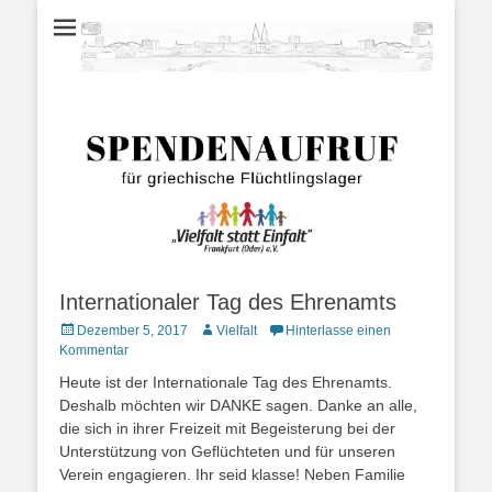
für ein freundliches Frankfurt/Oder
Vielfalt statt Einfal
Willkommenskultu
Frankfurt/Oder;
Flüchtlingshilfe;
Sprachunterricht
Internationaler Tag des Ehrenamts
Posted
Autor
Dezember 5, 2017
Vielfalt
Hinterlasse einen
on
Kommentar
Heute ist der Internationale Tag des Ehrenamts.
Deshalb möchten wir DANKE sagen. Danke an alle,
die sich in ihrer Freizeit mit Begeisterung bei der
Unterstützung von Geflüchteten und für unseren
Verein engagieren. Ihr seid klasse! Neben Familie