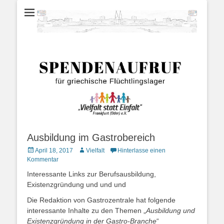
für ein freundliches Frankfurt/Oder
Vielfalt statt Einfal
Willkommenskultu
Frankfurt/Oder;
Flüchtlingshilfe;
Sprachunterricht
Ausbildung im Gastrobereich
Posted
Autor
April 18, 2017
Vielfalt
Hinterlasse einen
on
Kommentar
Interessante Links zur Berufsausbildung,
Existenzgründung und und und
Die Redaktion von Gastrozentrale hat folgende
interessante Inhalte zu den Themen „
Ausbildung und
Existenzgründung in der Gastro-Branche
“