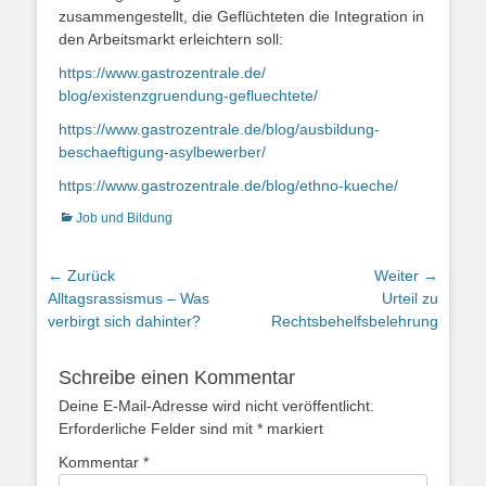
zusammengestellt, die Geflüchteten die Integration in
den Arbeitsmarkt erleichtern soll:
https://www.gastrozentrale.de/
blog/existenzgruendung-
gefluechtete/
https://www.gastrozentrale.de/
blog/ausbildung-
beschaeftigung-asylbewerber/
https://www.gastrozentrale.de/
blog/ethno-kueche/
Kategorien
Job und Bildung
Beitragsnavigation
← Zurück
Weiter →
Vorheriger
Nächster
Alltagsrassismus – Was
Urteil zu
Beitrag:
Beitrag:
verbirgt sich dahinter?
Rechtsbehelfsbelehrung
Schreibe einen Kommentar
Deine E-Mail-Adresse wird nicht veröffentlicht.
Erforderliche Felder sind mit
*
markiert
Kommentar
*